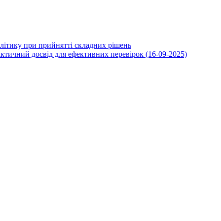
алітику при прийнятті складних рішень
рактичний досвід для ефективних перевірок (16-09-2025)