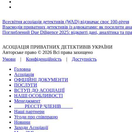
Всесвітня асоціація детективів (WAD) відзначає своє 100-річчя
Взаємодія приватних детективів із адвокатами: як посилити ан
Поглиблений Due Diligence 2025: відкриті дані, аналітика та п
АСОЦІАЦІЯ ПРИВАТНИХ ДЕТЕКТИВІВ УКРАЇНИ
Авторське право © 2026 Всі права захищено
Умови
|
Конфіденційність
|
Доступність
Головна
Асоціація
ОФІЦІЙНІ ДОКУМЕНТИ
ПОСЛУГИ
ВСТУП ДО АСОЦІАЦІЇ
НАШІ ОСОБЛИВОСТІ
Менеджмент
РЕЄСТР ЧЛЕНІВ
Наші партнери
Угоди про співпрацю
Новини
Заходи Асоціації