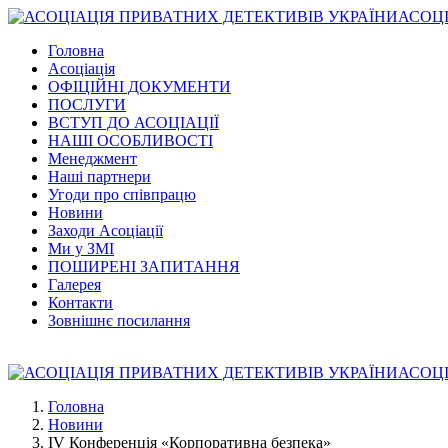
АСОЦІ
Головна
Асоціація
ОФІЦІЙНІ ДОКУМЕНТИ
ПОСЛУГИ
ВСТУП ДО АСОЦІАЦІЇ
НАШІ ОСОБЛИВОСТІ
Менеджмент
Наші партнери
Угоди про співпрацю
Новини
Заходи Асоціації
Ми у ЗМІ
ПОШИРЕНІ ЗАПИТАННЯ
Галерея
Контакти
Зовнішнє посилання
АСОЦІ
Головна
Новини
IV Конференція «Корпоративна безпека»