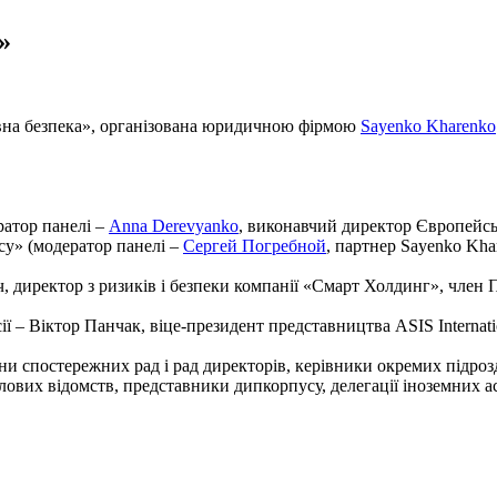
»
ивна безпека», організована юридичною фірмою
Sayenko Kharenko
ратор панелі –
Anna Derevyanko
, виконавчий директор Європейськ
су» (модератор панелі –
Сергей Погребной
, партнер Sayenko Kh
ич, директор з ризиків і безпеки компанії «Смарт Холдинг», член
сесії – Віктор Панчак, віце-президент представництва ASIS Intern
ени спостережних рад і рад директорів, керівники окремих підроз
лових відомств, представники дипкорпусу, делегації іноземних а