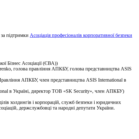
за підтримки
Асоціація професіоналів корпоративної безпеки
ої Бізнес Асоціації (ЄВА))
arenko, голова правління АПКБУ, голова представництва ASIS
 Правління АПКБУ, член представництва ASIS International в
ational в Україні, директор ТОВ «SK Security», член АПКБУ)
ділів холдингів і корпорацій, служб безпеки і юридичних
соціацій, держслужбовці та народні депутати України.