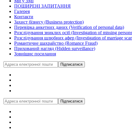
Ми у ЗМІ
ПОШИРЕНІ ЗАПИТАННЯ
Галерея
Контакти
Захист бізнесу (Business protection)
Перевірка анкетних даних (Verification of personal data)
Розслідування зниклих осіб (Investigation of missing persons
Розслідування шлюбних афер (Investigation of marriage sca
Романтичне шахрайство (Romance Fraud)
Прихований нагляд (Hidden surveillance)
Зовнішнє посилання
Підписатися
Підписатися